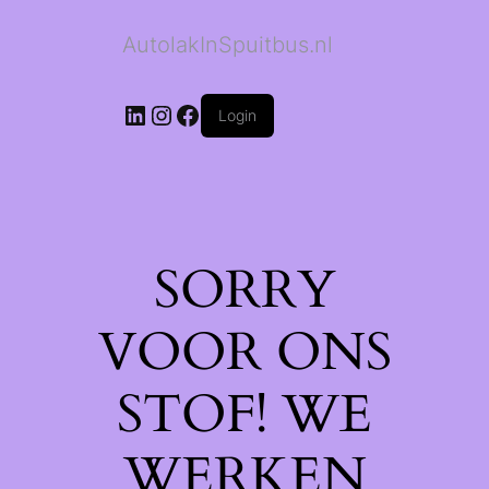
AutolakInSpuitbus.nl
LinkedIn
Instagram
Facebook
Login
SORRY
VOOR ONS
STOF! WE
WERKEN