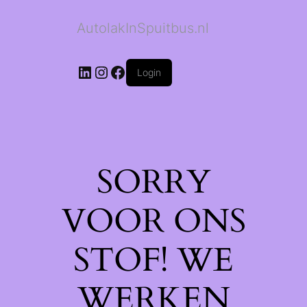
AutolakInSpuitbus.nl
LinkedIn
Instagram
Facebook
Login
SORRY
VOOR ONS
STOF! WE
WERKEN