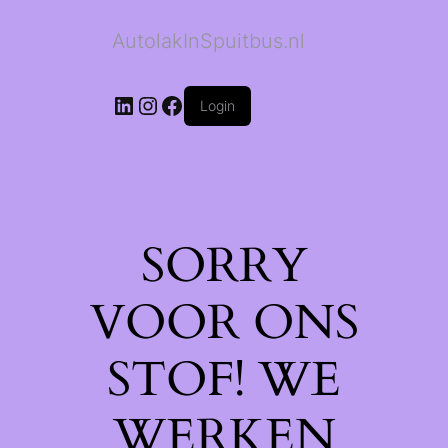
AutolakInSpuitbus.nl
LinkedIn
Instagram
Facebook
Login
SORRY
VOOR ONS
STOF! WE
WERKEN