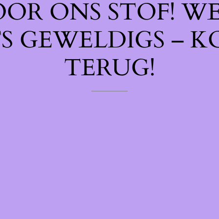
OOR ONS STOF! W
TS GEWELDIGS – K
TERUG!