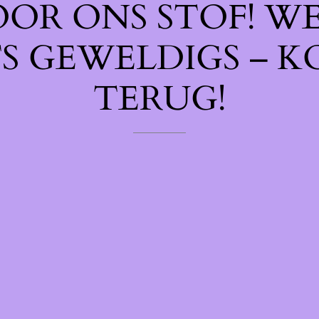
OOR ONS STOF! W
TS GEWELDIGS – K
TERUG!