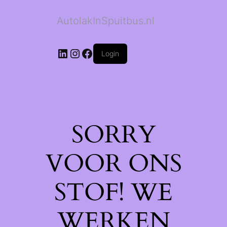
AutolakInSpuitbus.nl
LinkedIn
Instagram
Facebook
Login
SORRY
VOOR ONS
STOF! WE
WERKEN