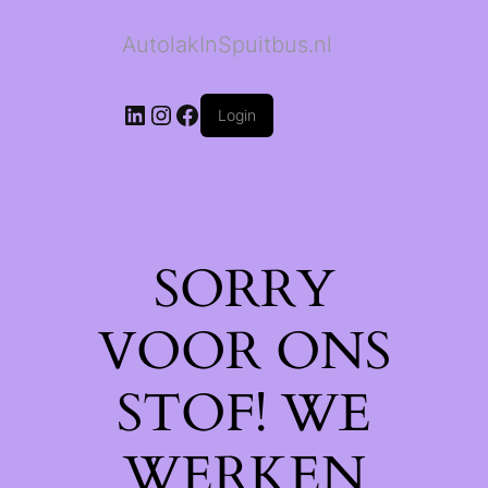
AutolakInSpuitbus.nl
LinkedIn
Instagram
Facebook
Login
SORRY
VOOR ONS
STOF! WE
WERKEN