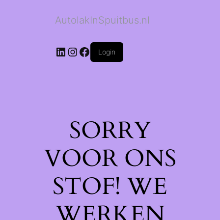
AutolakInSpuitbus.nl
LinkedIn
Instagram
Facebook
Login
SORRY
VOOR ONS
STOF! WE
WERKEN