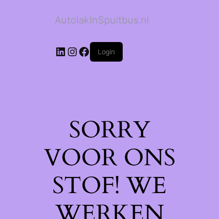
AutolakInSpuitbus.nl
LinkedIn
Instagram
Facebook
Login
SORRY
VOOR ONS
STOF! WE
WERKEN