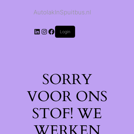
AutolakInSpuitbus.nl
LinkedIn
Instagram
Facebook
Login
SORRY
VOOR ONS
STOF! WE
WERKEN