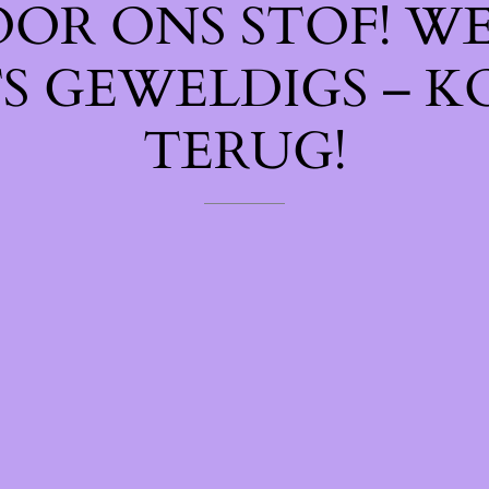
OOR ONS STOF! W
TS GEWELDIGS – K
TERUG!