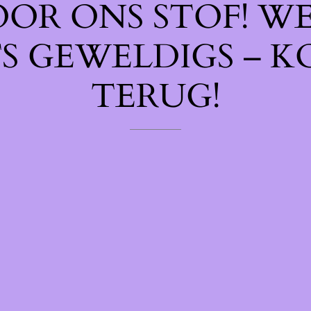
OOR ONS STOF! W
TS GEWELDIGS – K
TERUG!