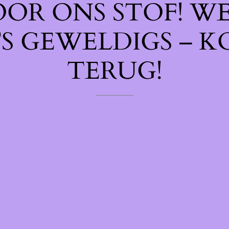
OOR ONS STOF! W
TS GEWELDIGS – K
TERUG!