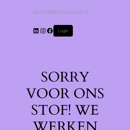
AutolakInSpuitbus.nl
LinkedIn
Instagram
Facebook
Login
SORRY
VOOR ONS
STOF! WE
WERKEN