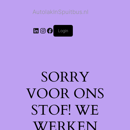
AutolakInSpuitbus.nl
LinkedIn
Instagram
Facebook
Login
SORRY
VOOR ONS
STOF! WE
WERKEN