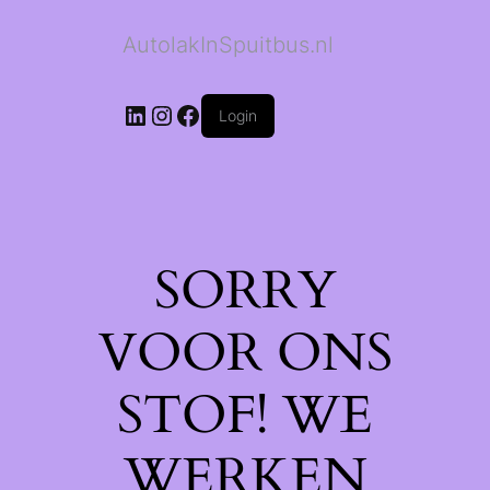
AutolakInSpuitbus.nl
LinkedIn
Instagram
Facebook
Login
SORRY
VOOR ONS
STOF! WE
WERKEN