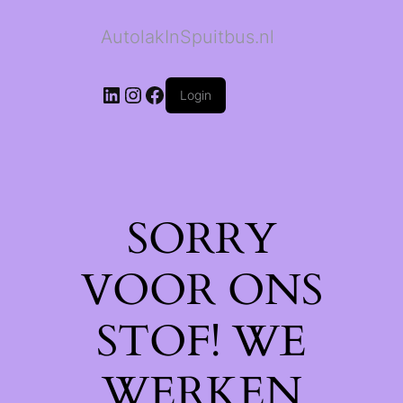
AutolakInSpuitbus.nl
LinkedIn
Instagram
Facebook
Login
SORRY
VOOR ONS
STOF! WE
WERKEN