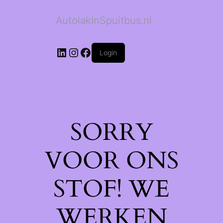
AutolakInSpuitbus.nl
LinkedIn
Instagram
Facebook
Login
SORRY
VOOR ONS
STOF! WE
WERKEN