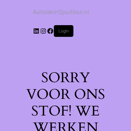
AutolakInSpuitbus.nl
LinkedIn
Instagram
Facebook
Login
SORRY
VOOR ONS
STOF! WE
WERKEN