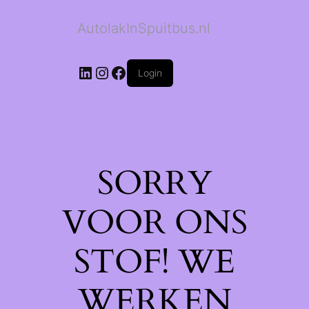
AutolakInSpuitbus.nl
LinkedIn
Instagram
Facebook
Login
SORRY
VOOR ONS
STOF! WE
WERKEN