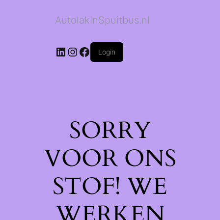
AutolakInSpuitbus.nl
LinkedIn
Instagram
Facebook
Login
SORRY
VOOR ONS
STOF! WE
WERKEN