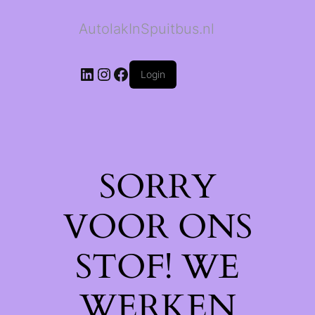
AutolakInSpuitbus.nl
LinkedIn
Instagram
Facebook
Login
SORRY
VOOR ONS
STOF! WE
WERKEN