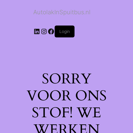
AutolakInSpuitbus.nl
LinkedIn
Instagram
Facebook
Login
SORRY
VOOR ONS
STOF! WE
WERKEN