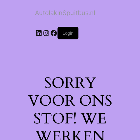
AutolakInSpuitbus.nl
LinkedIn
Instagram
Facebook
Login
SORRY
VOOR ONS
STOF! WE
WERKEN