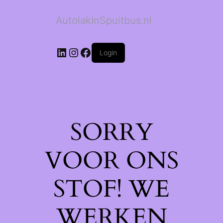
AutolakInSpuitbus.nl
LinkedIn
Instagram
Facebook
Login
SORRY
VOOR ONS
STOF! WE
WERKEN