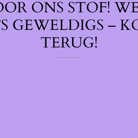
OOR ONS STOF! W
TS GEWELDIGS – K
TERUG!