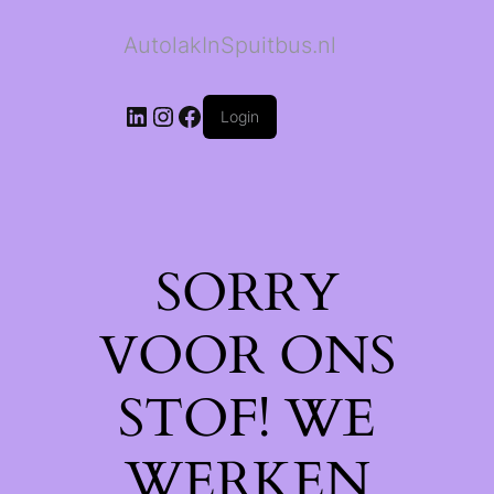
AutolakInSpuitbus.nl
LinkedIn
Instagram
Facebook
Login
SORRY
VOOR ONS
STOF! WE
WERKEN