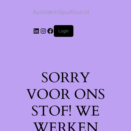
AutolakInSpuitbus.nl
LinkedIn
Instagram
Facebook
Login
SORRY
VOOR ONS
STOF! WE
WERKEN