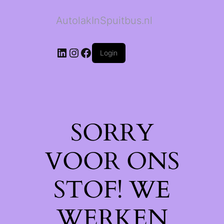
AutolakInSpuitbus.nl
LinkedIn
Instagram
Facebook
Login
SORRY
VOOR ONS
STOF! WE
WERKEN