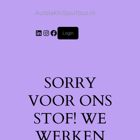
AutolakInSpuitbus.nl
LinkedIn
Instagram
Facebook
Login
SORRY
VOOR ONS
STOF! WE
WERKEN