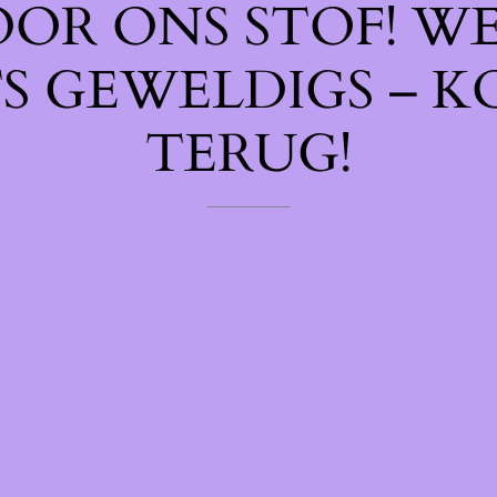
OOR ONS STOF! W
TS GEWELDIGS – K
TERUG!