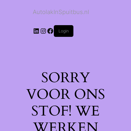
AutolakInSpuitbus.nl
LinkedIn
Instagram
Facebook
Login
SORRY
VOOR ONS
STOF! WE
WERKEN