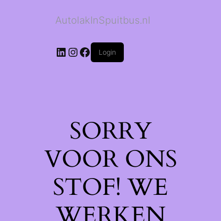
AutolakInSpuitbus.nl
LinkedIn
Instagram
Facebook
Login
SORRY
VOOR ONS
STOF! WE
WERKEN