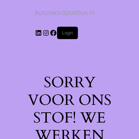
AutolakInSpuitbus.nl
LinkedIn
Instagram
Facebook
Login
SORRY
VOOR ONS
STOF! WE
WERKEN