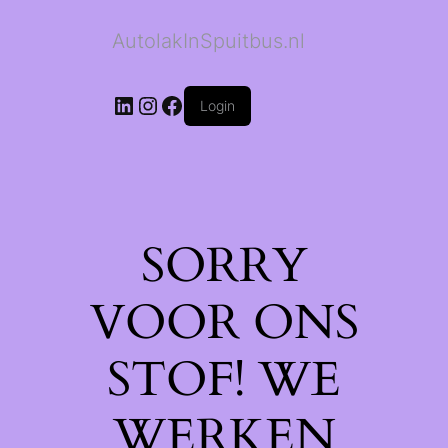
AutolakInSpuitbus.nl
LinkedIn
Instagram
Facebook
Login
SORRY
VOOR ONS
STOF! WE
WERKEN