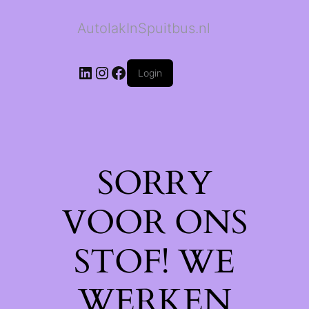
AutolakInSpuitbus.nl
LinkedIn
Instagram
Facebook
Login
SORRY
VOOR ONS
STOF! WE
WERKEN