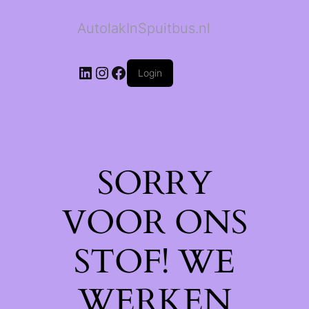
AutolakInSpuitbus.nl
LinkedIn
Instagram
Facebook
Login
SORRY
VOOR ONS
STOF! WE
WERKEN