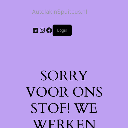
AutolakInSpuitbus.nl
LinkedIn
Instagram
Facebook
Login
SORRY
VOOR ONS
STOF! WE
WERKEN