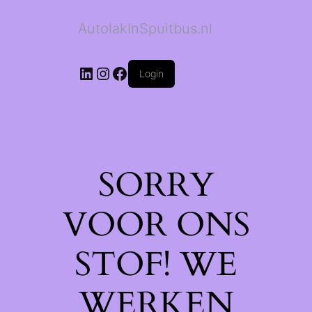
AutolakInSpuitbus.nl
LinkedIn
Instagram
Facebook
Login
SORRY
VOOR ONS
STOF! WE
WERKEN