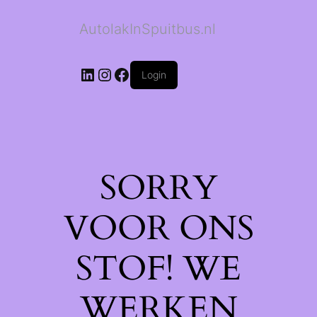
AutolakInSpuitbus.nl
LinkedIn
Instagram
Facebook
Login
SORRY
VOOR ONS
STOF! WE
WERKEN