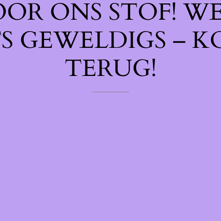
OOR ONS STOF! W
TS GEWELDIGS – K
TERUG!