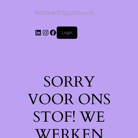
AutolakInSpuitbus.nl
LinkedIn
Instagram
Facebook
Login
SORRY
VOOR ONS
STOF! WE
WERKEN