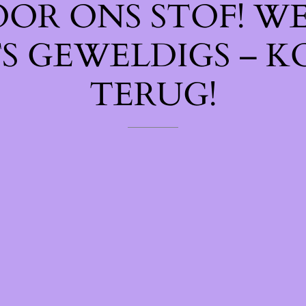
OOR ONS STOF! W
TS GEWELDIGS – K
TERUG!