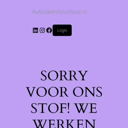
AutolakInSpuitbus.nl
LinkedIn
Instagram
Facebook
Login
SORRY
VOOR ONS
STOF! WE
WERKEN