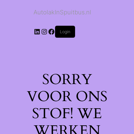
AutolakInSpuitbus.nl
LinkedIn
Instagram
Facebook
Login
SORRY
VOOR ONS
STOF! WE
WERKEN