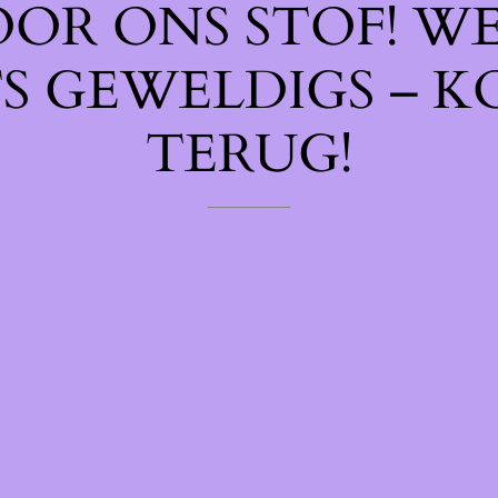
OOR ONS STOF! W
TS GEWELDIGS – K
TERUG!