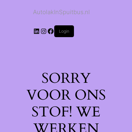
AutolakInSpuitbus.nl
LinkedIn
Instagram
Facebook
Login
SORRY
VOOR ONS
STOF! WE
WERKEN