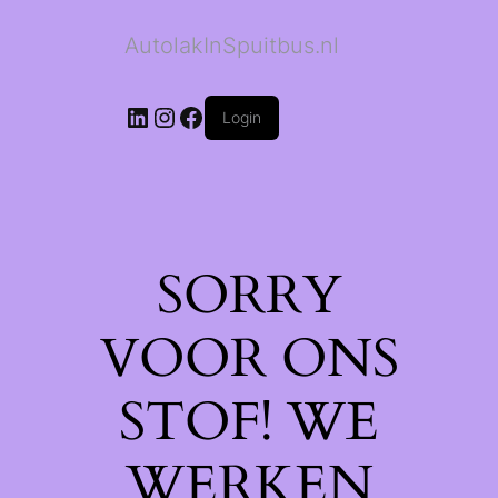
AutolakInSpuitbus.nl
LinkedIn
Instagram
Facebook
Login
SORRY
VOOR ONS
STOF! WE
WERKEN