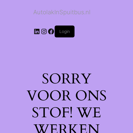
AutolakInSpuitbus.nl
LinkedIn
Instagram
Facebook
Login
SORRY
VOOR ONS
STOF! WE
WERKEN