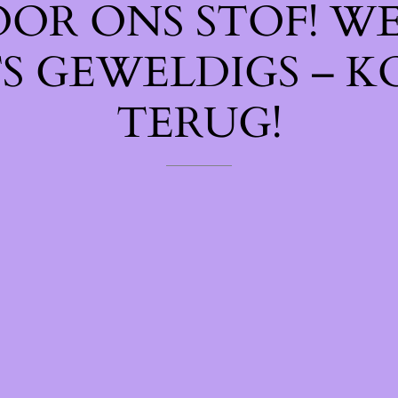
OOR ONS STOF! W
TS GEWELDIGS – K
TERUG!